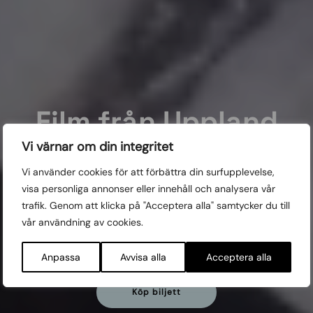
Film från Uppland
Vi värnar om din integritet
8 av de bästa av årets filmer med koppling till Uppland.
Programmet utforskar vad det är att vara människa
Vi använder cookies för att förbättra din surfupplevelse,
genom dans, foto, komedi och animation.
visa personliga annonser eller innehåll och analysera vår
trafik. Genom att klicka på "Acceptera alla" samtycker du till
Curator: Sigrid Hadenius-Ebner
vår användning av cookies.
Visas:
TUE 24/10, 19:00 REGINA
Anpassa
Avvisa alla
Acceptera alla
Köp biljett