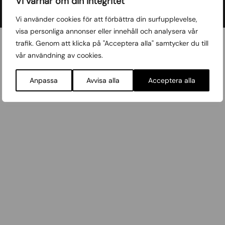
Vi värnar om din integritet
Vi använder cookies för att förbättra din surfupplevelse,
visa personliga annonser eller innehåll och analysera vår
trafik. Genom att klicka på "Acceptera alla" samtycker du till
Bidragsgivare, sponsorer och
vår användning av cookies.
samarbetspartners
Anpassa
Avvisa alla
Acceptera alla