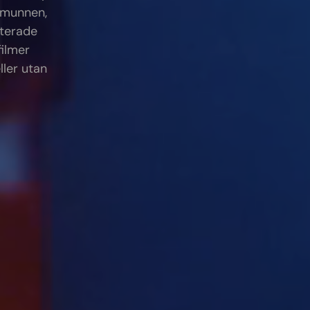
 munnen,
iterade
filmer
ler utan