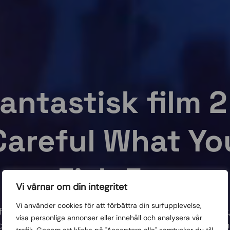
antastisk film 2
Careful What Yo
Fish For
Vi värnar om din integritet
Vi använder cookies för att förbättra din surfupplevelse,
ull till av årets bästa filmer i genren fantastik – skräck
visa personliga annonser eller innehåll och analysera vår
 action och humor – handlar om objudna gäster och fri