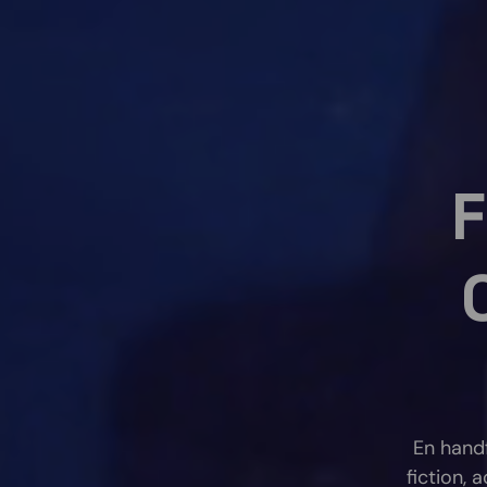
F
En handf
fiction,