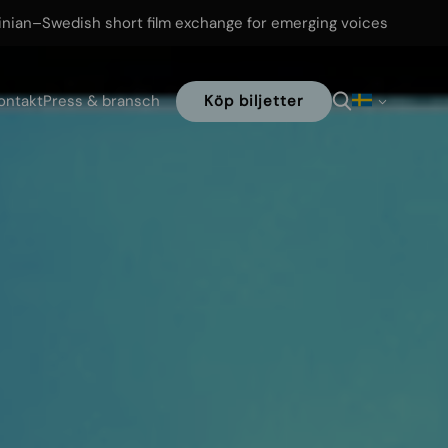
inian–Swedish short film exchange for emerging voices
ontakt
Press & bransch
Köp biljetter