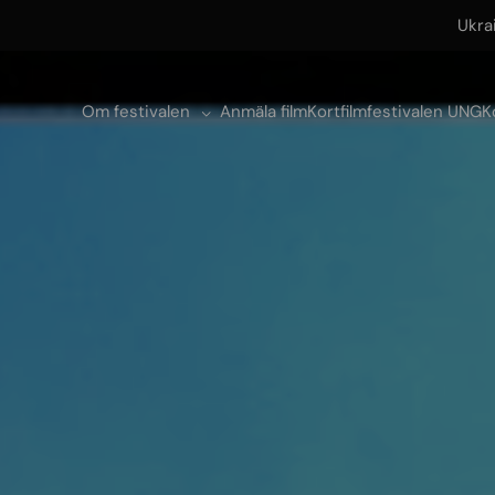
Ukra
Om festivalen
Anmäla film
Kortfilmfestivalen UNG
K