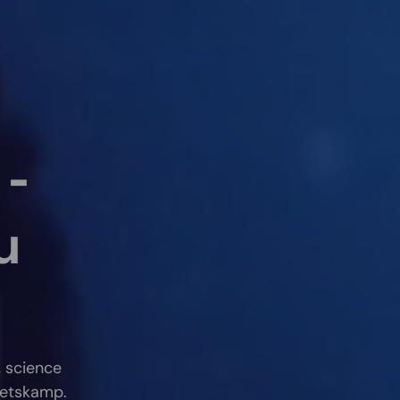
 -
u
, science
hetskamp.