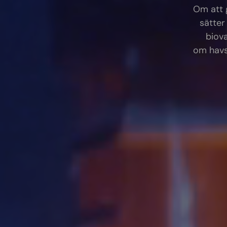
Om att 
sätter
biova
om havs