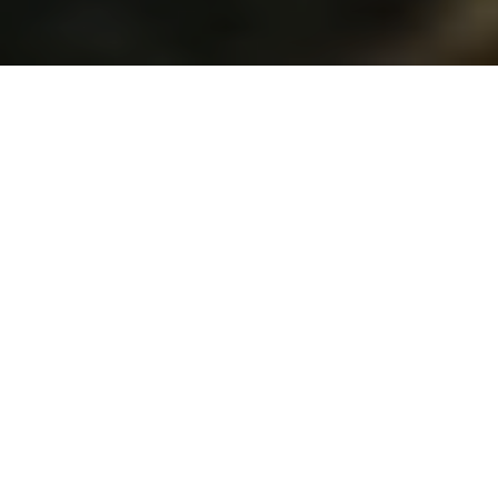
SONNENFILM
Sonnenfilm skildrar samtidigt en dags soluppgång och
solnedgång. Dubbelexponeringen delar bilden i två halvor
där horisonten möts i mitten.Två solar rör sig från varandra