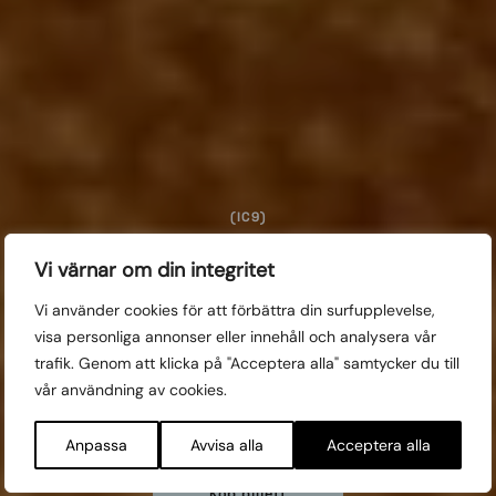
(IC9)
Spöken i spegeln
Vi värnar om din integritet
Vi använder cookies för att förbättra din surfupplevelse,
Detta program är en del av Internationella
visa personliga annonser eller innehåll och analysera vår
tävlingssektionen. Från 15 år.
trafik. Genom att klicka på "Acceptera alla" samtycker du till
vår användning av cookies.
Visas:
THU 28/10, 21:00 SLOTTS
FRI 29/10, 11:00 SLOTTS
Anpassa
Avvisa alla
Acceptera alla
Köp biljett