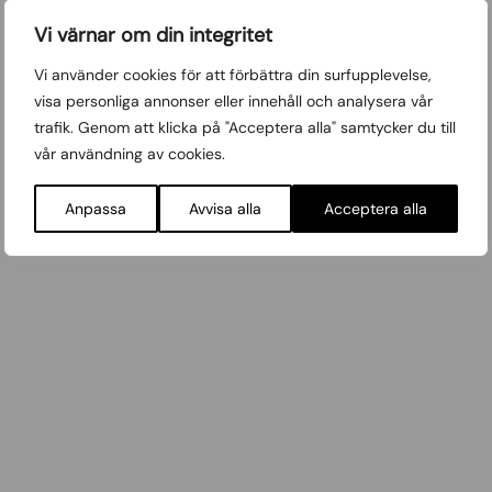
Vi värnar om din integritet
D
Vi använder cookies för att förbättra din surfupplevelse,
Sommaren är kort
a
visa personliga annonser eller innehåll och analysera vår
y
Tisdag 2 Juni 2026
trafik. Genom att klicka på "Acceptera alla" samtycker du till
d
vår användning av cookies.
r
e
Anpassa
Avvisa alla
Acceptera alla
a
m
i
n
g
s
o
v
i
v
i
d
l