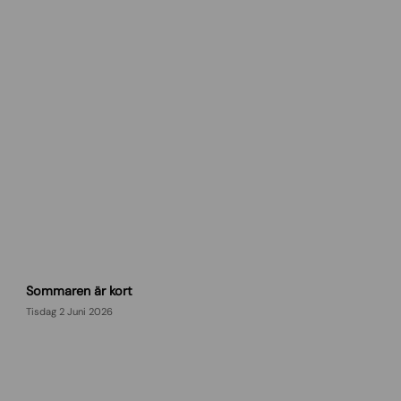
D
Sommaren är kort
a
y
Tisdag 2 Juni 2026
d
r
e
a