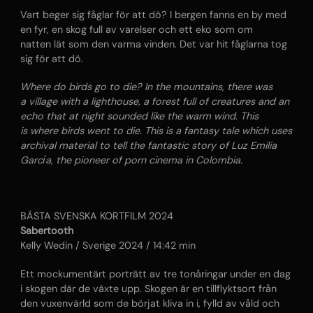
Vart beger sig fåglar för att dö? I bergen fanns en by med
en fyr, en skog full av varelser och ett eko som om
natten lät som den varma vinden. Det var hit fåglarna tog
sig för att dö.
Where do birds go to die? In the mountains, there was
a village with a lighthouse, a forest full of creatures and an
echo that at night sounded like the warm wind. This
is where birds went to die. This is a fantasy tale which uses
archival material to tell the fantastic story of Luz Emilia
García, the pioneer of porn cinema in Colombia.
BÄSTA SVENSKA KORTFILM 2024
Sabertooth
Kelly Wedin / Sverige 2024 / 14:42 min
Ett mockumentärt porträtt av tre tonåringar under en dag
i skogen där de växte upp. Skogen är en tillflyktsort från
den vuxenvärld som de börjat kliva in i, fylld av våld och