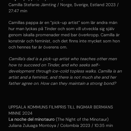
Camilla Stefanie Jämting / Norge, Sverige, Estland 2023 /
27:47 min
Camillas pappa är en ”pick-up artist” som lär andra män
hur man lyckas på Tinder och som vill utveckla sig själv
genom iskalla promenader med bar överkropp. Camilla är
konstnär och feminist, och det finns inte mycket som hon
och hennes far är överens om.
Camilla’s dad is a pick-up artist who teaches other men
how to succeed on Tinder, and who seeks self-
development through ice-cold topless walks. Camilla is an
artist and a feminist, and there is not much she and her
father agree on. How can they maintain a strong bond?
UPPSALA KOMMUNS FILMPRIS TILL INGMAR BERMANS
MINNE 2024
La noche del minotauro
(The Night of the Minotaur)
Juliana Zuluaga Montoya / Colombia 2023 / 10:35 min