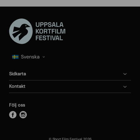
Sidkarta
Kontakt
Följ oss
f
i
a
n
c
s
e
t
© Short Film Festival 2026