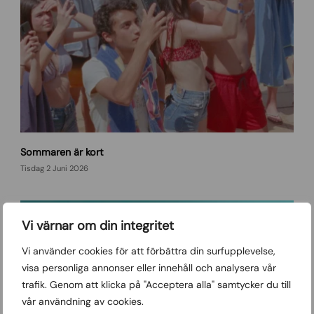
D
Sommaren är kort
a
y
Tisdag 2 Juni 2026
d
r
e
Vi värnar om din integritet
a
m
Vi använder cookies för att förbättra din surfupplevelse,
i
visa personliga annonser eller innehåll och analysera vår
n
trafik. Genom att klicka på "Acceptera alla" samtycker du till
g
s
vår användning av cookies.