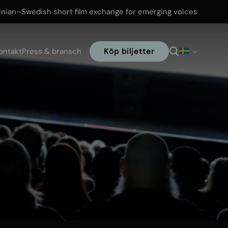
inian–Swedish short film exchange for emerging voices
ontakt
Press & bransch
Köp biljetter