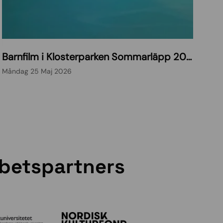
S
Barnfilm i Klosterparken Sommarläpp 2026
l
i
Måndag 25 Maj 2026
m
e
O
n
_
p
rbetspartners
r
i
m
a
r