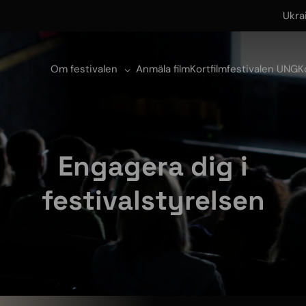
Ukra
Om festivalen
Anmäla film
Kortfilmfestivalen UNG
K
Engagera dig i
festivalstyrelsen