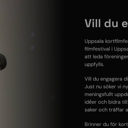
Vill du
Uppsala kortfilmfe
filmfestival i Upps
att leda föreninge
uppfylls.
Vill du engagera di
Just nu söker vi n
meningsfullt uppd
idéer och bidra til
saker och träffar
Brinner du för kor