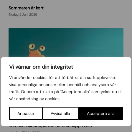
D
Sommaren är kort
a
y
Tisdag 2 Juni 2026
d
r
e
a
m
i
n
g
Vi värnar om din integritet
s
o
Vi använder cookies för att förbättra din surfupplevelse,
v
visa personliga annonser eller innehåll och analysera vår
i
trafik. Genom att klicka på "Acceptera alla" samtycker du till
v
vår användning av cookies.
i
d
Anpassa
Avvisa alla
Acceptera alla
l
y
S
Barnfilm i Klosterparken Sommarläpp 2026
a
l