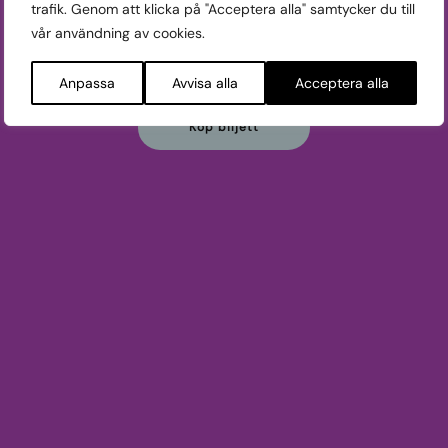
trafik. Genom att klicka på "Acceptera alla" samtycker du till
vår användning av cookies.
Visas:
TIS 21/10, 19:00 FYRIS
TOR 23/10, 19:00 REGINA
Anpassa
Avvisa alla
Acceptera alla
Köp biljett