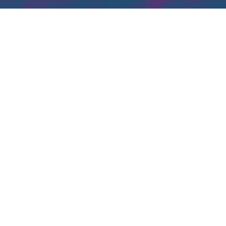
ETT SLOTT I SPANIEN
En far kämpar varje dag för att bevara det splittrade
nuet. Han skapar en värld av bilder, där han möter sin
dotter i minnesrummen. Men det är svårt, bilderna slits
och glöms bort, och de fragmentariska landskapen
förändras ständigt.