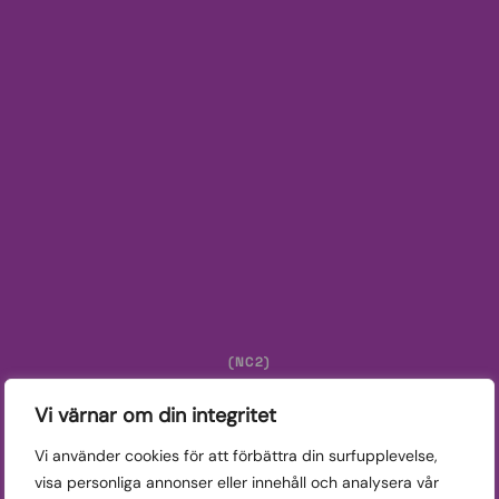
(NC2)
Svensk kortfilm 2
Vi värnar om din integritet
Vi använder cookies för att förbättra din surfupplevelse,
Detta program är en del av Nationella tävlingssektionen.
visa personliga annonser eller innehåll och analysera vår
Från 15 år.