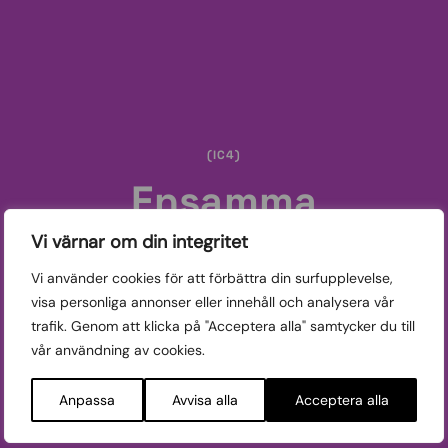
(IC4)
Ensamma
Vi värnar om din integritet
tillsammans
Vi använder cookies för att förbättra din surfupplevelse,
visa personliga annonser eller innehåll och analysera vår
Detta program är en del av Internationella
trafik. Genom att klicka på "Acceptera alla" samtycker du till
tävlingssektionen.
Från 15 år.
vår användning av cookies.
Visas:
Anpassa
Avvisa alla
Acceptera alla
TIS 21/10, 15:00 FYRIS
LÖR 24/10, 13:00 REGINA