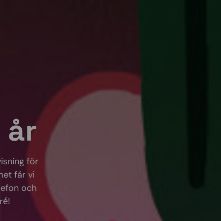
 år
isning för
et får vi
elefon och
ré!