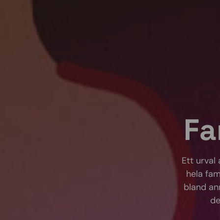
Fa
Ett urval
hela fam
bland ann
de