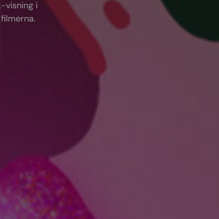
-visning i
 filmerna.