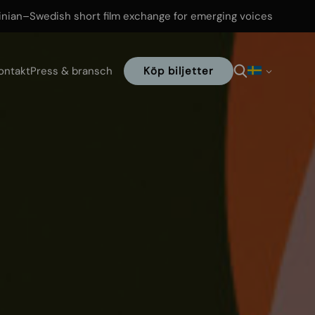
inian–Swedish short film exchange for emerging voices
ontakt
Press & bransch
Köp biljetter