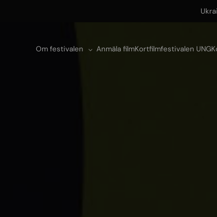
Ukra
Om festivalen
Anmäla film
Kortfilmfestivalen UNG
K