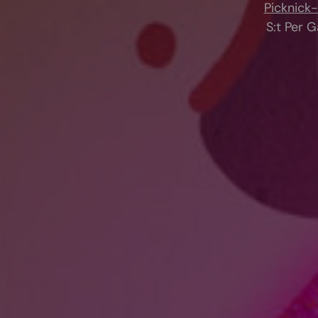
Picknick-
S:t Per G