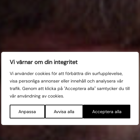
Masterclass:
Vi värnar om din integritet
Vi använder cookies för att förbättra din surfupplevelse,
Christos Massalas
visa personliga annonser eller innehåll och analysera vår
trafik. Genom att klicka på "Acceptera alla" samtycker du till
vår användning av cookies.
Fri entré!
FRE 25/10
Anpassa
Avvisa alla
Acceptera alla
13:00 Hantverksföreningen