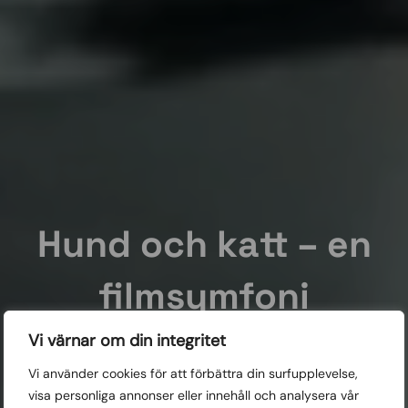
Hund och katt – en
filmsymfoni
Vi värnar om din integritet
Mer än bara söta kattvideor och hundklipp, här samlas sju
av de mest fyndiga, tänkvärda, roliga och berörande
Vi använder cookies för att förbättra din surfupplevelse,
filmerna från i år på temat hund och katt, vår relation till
visa personliga annonser eller innehåll och analysera vår
dem och deras relation till omvärlden. Fast de är väldigt