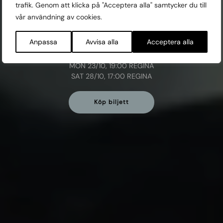
söta också.
trafik. Genom att klicka på "Acceptera alla" samtycker du till
vår användning av cookies.
Curator: Christoffer Ode
Anpassa
Avvisa alla
Acceptera alla
Visas:
MON 23/10, 19:00 REGINA
SAT 28/10, 17:00 REGINA
Köp biljett