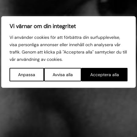
27 oktober kl 13:00
Vi värnar om din integritet
En annan väg med
Vi använder cookies för att förbättra din surfupplevelse,
visa personliga annonser eller innehåll och analysera vår
Niclas Larsson
trafik. Genom att klicka på "Acceptera alla" samtycker du till
vår användning av cookies.
Fri entré!
Anpassa
Avvisa alla
Acceptera alla
FRE 27/10
13:00 SLOTTS