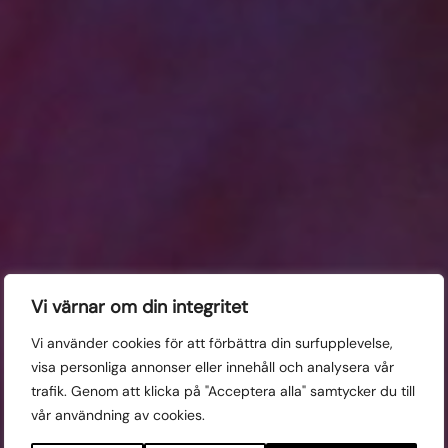
27 oktober kl 10:00
Vi värnar om din integritet
Uppsala
Vi använder cookies för att förbättra din surfupplevelse,
visa personliga annonser eller innehåll och analysera vår
Kortfilmspitch
trafik. Genom att klicka på "Acceptera alla" samtycker du till
vår användning av cookies.
Fri entré!