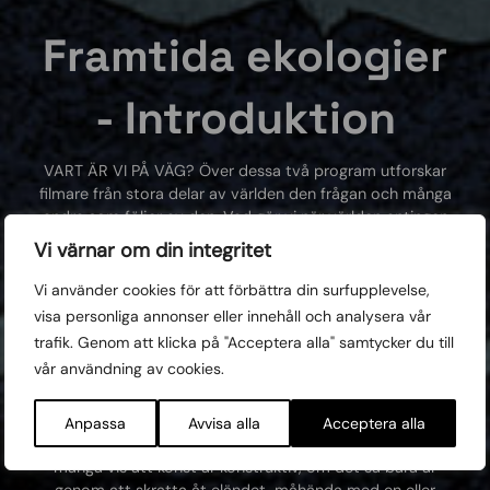
Framtida ekologier
- Introduktion
VART ÄR VI PÅ VÄG? Över dessa två program utforskar
filmare från stora delar av världen den frågan och många
andra som följer av den. Vad gör vi när världen antingen
brinner eller dränks, vad kan filmkonsten bidra med och
Vi värnar om din integritet
kan fantasin hitta möjliga vägar framåt?
Vi använder cookies för att förbättra din surfupplevelse,
Filmarna i dessa två program har valt vitt skilda strategier
visa personliga annonser eller innehåll och analysera vår
och spännande uttryck för att uttrycka sin mening. De
trafik. Genom att klicka på "Acceptera alla" samtycker du till
låter inte ämnets allvar eller något annat än fantasin sätta
vår användning av cookies.
gränser. Oavsett om det är storslagna dokumentärer,
slående animationer, fantasifull
science fiction, sinnrik konstfilm eller någon alldeles ny
Anpassa
Avvisa alla
Acceptera alla
genrehybrid så visar dessa medkännande filmer på så
många vis att konst är konstruktiv, om det så bara är