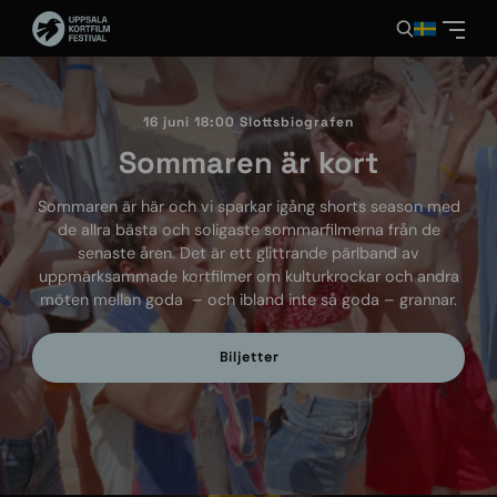
16 juni 18:00 Slottsbiografen
Sommaren är kort
Sommaren är här och vi sparkar igång shorts season med
de allra bästa och soligaste sommarfilmerna från de
senaste åren. Det är ett glittrande pärlband av
uppmärksammade kortfilmer om kulturkrockar och andra
möten mellan goda – och ibland inte så goda – grannar.
Biljetter