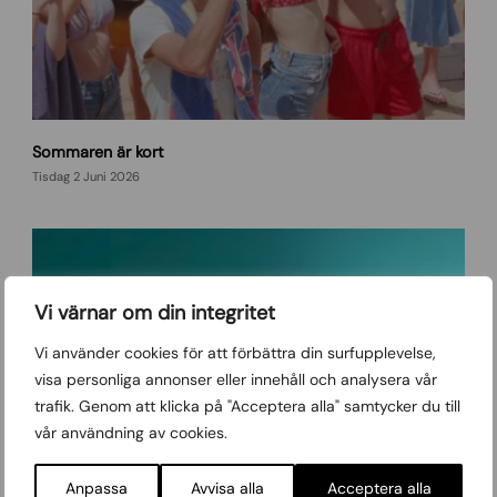
D
Sommaren är kort
a
y
Tisdag 2 Juni 2026
d
r
e
a
m
Vi värnar om din integritet
i
n
Vi använder cookies för att förbättra din surfupplevelse,
g
visa personliga annonser eller innehåll och analysera vår
s
trafik. Genom att klicka på "Acceptera alla" samtycker du till
o
vår användning av cookies.
v
i
v
Anpassa
Avvisa alla
Acceptera alla